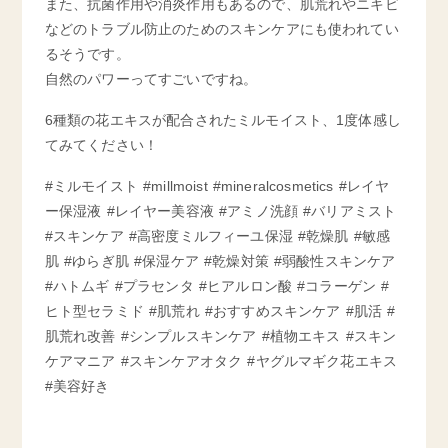
また、抗菌作用や消炎作用もあるので、肌荒れやニキビ
などのトラブル防止のためのスキンケアにも使われてい
るそうです。
自然のパワーってすごいですね。
6種類の花エキスが配合されたミルモイスト、1度体感し
てみてください！
#ミルモイスト #millmoist #mineralcosmetics #レイヤ
ー保湿液 #レイヤー美容液 #アミノ洗顔 #バリアミスト
#スキンケア #高密度ミルフィーユ保湿 #乾燥肌 #敏感
肌 #ゆらぎ肌 #保湿ケア #乾燥対策 #弱酸性スキンケア
#ハトムギ #プラセンタ #ヒアルロン酸 #コラーゲン #
ヒト型セラミド #肌荒れ #おすすめスキンケア #肌活 #
肌荒れ改善 #シンプルスキンケア #植物エキス #スキン
ケアマニア #スキンケアオタク #ヤグルマギク花エキス
#美容好き