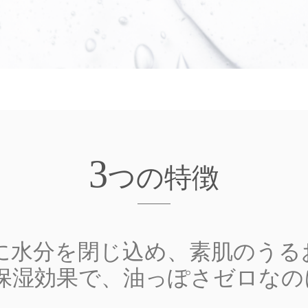
3
つの特徴
に水分を閉じ込め、素肌のうる
保湿効果で、油っぽさゼロなの