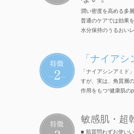
潤い密度を高める多層
普通のケアでは効果
水分保持のうるおいレ
「ナイアシ
「ナイアシンアミド」
すが、実は、角質層
作用をもつ“健康肌の
敏感肌・超
■ 肌質問わずお使い