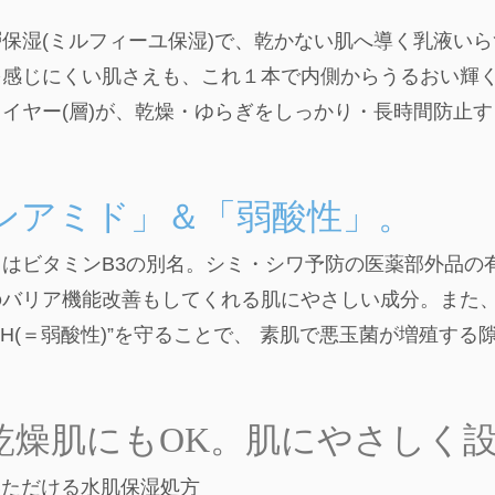
保湿(ミルフィーユ保湿)で、乾かない肌へ導く乳液い
を感じにくい肌さえも、これ１本で内側からうるおい輝
イヤー(層)が、乾燥・ゆらぎをしっかり・長時間防止
ンアミド」＆「弱酸性」。
はビタミンB3の別名。シミ・シワ予防の医薬部外品の
のバリア機能改善もしてくれる肌にやさしい成分。また
pH(＝弱酸性)”を守ることで、 素肌で悪玉菌が増殖する
乾燥肌にもOK。肌にやさしく
いただける水肌保湿処方