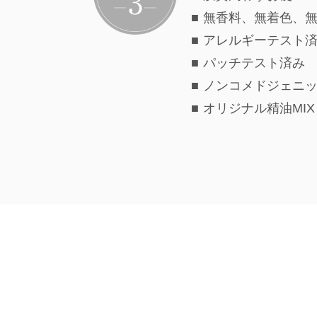
■ 無香料、無着色、
■ アレルギーテスト
■ パッチテスト済み
■ ノンコメドジェニ
■ オリジナル精油M