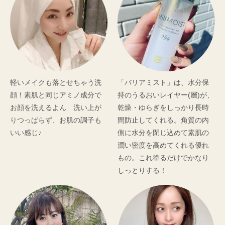
軽いメイクも落とせちゃう洗
「バリアミスト」は、水分保
顔！素肌と同じアミノ成分で
持のうるおいレイヤー(層)が、
お顔を洗えるよん 洗い上が
乾燥・ゆらぎをしっかり長時
肌(表皮)が
すこやかな
りつっぱらず、お肌の調子も
間防止してくれる。角質の内
薄くなっている
厚みのある肌
いい感じ♪
側に水分を閉じ込めて素肌の
潤い密度を高めてくれる優れ
もの。これ塗るだけでかなり
しっとりする！