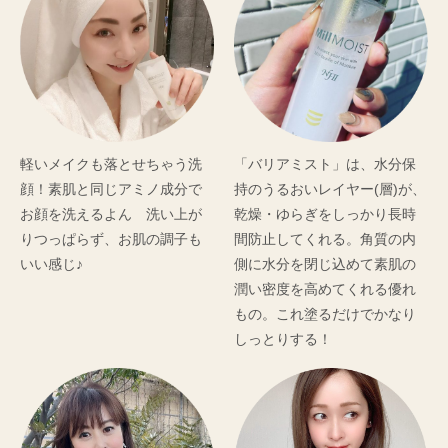
軽いメイクも落とせちゃう洗
「バリアミスト」は、水分保
顔！素肌と同じアミノ成分で
持のうるおいレイヤー(層)が、
お顔を洗えるよん 洗い上が
乾燥・ゆらぎをしっかり長時
肌(表皮)が
すこやかな
りつっぱらず、お肌の調子も
間防止してくれる。角質の内
薄くなっている
厚みのある肌
いい感じ♪
側に水分を閉じ込めて素肌の
潤い密度を高めてくれる優れ
もの。これ塗るだけでかなり
しっとりする！